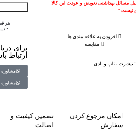
لیل مسائل بهداشتی تعویض و عودت این کالا
 نیست *
هر قس
۴ قسط ماهانه. بدون سود، چک و ضامن.
افزودن به علاقه مندی ها
مقایسه
برای دریا
ارتباط باش
تیشرت ، تاپ و بادی
مشاوره د
مشاوره د
امکان مرجوع کردن
تضمین کیفیت و
سفارش
اصالت