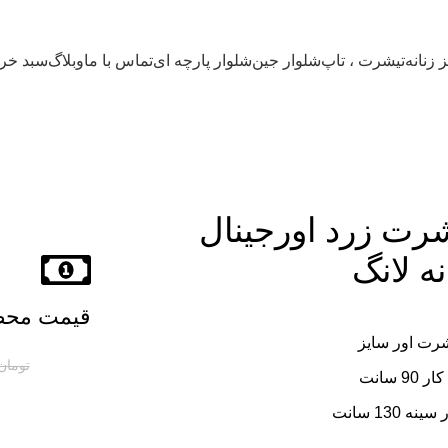
 زنانه
تیشرت ، تاپ
شلوار جین
شلوار پارچه ای
تماس با ما
وبلاگ
سبد خری
رت زرد اورجینال
نه لانگ
قیمت مح
رت اور سایز
تومان
ر 90 سانت
ینه 130 سانت