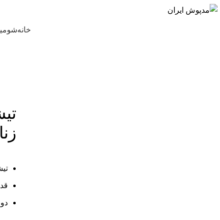
خانه
شومیز
تیش
-21%
زنا
برای بزرگنمایی کلیک کنید
تیش
قد کا
دور س