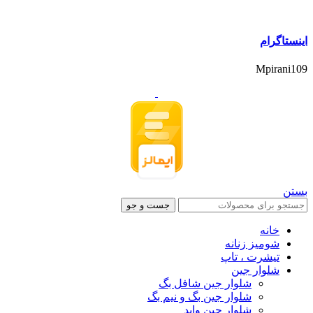
اینستاگرام
Mpirani109
بستن
جست و جو
خانه
شومیز زنانه
تیشرت ، تاپ
شلوار جین
شلوار جین شافل بگ
شلوار جین بگ و نیم بگ
شلوار جین واید