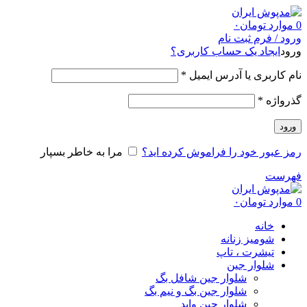
0
موارد
تومان
۰
ورود / فرم ثبت نام
ورود
ایجاد یک حساب کاربری؟
نام کاربری یا آدرس ایمیل
*
گذرواژه
*
ورود
رمز عبور خود را فراموش کرده اید؟
مرا به خاطر بسپار
فهرست
0
موارد
تومان
۰
خانه
شومیز زنانه
تیشرت ، تاپ
شلوار جین
شلوار جین شافل بگ
شلوار جین بگ و نیم بگ
شلوار جین واید