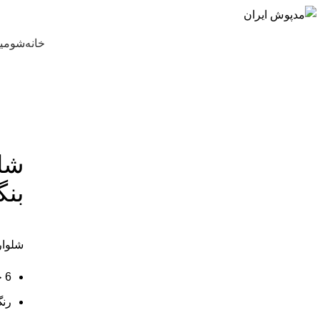
خانه
شومیز
شلو
-21%
ناموجود
بنگ
برای بزرگنمایی کلیک کنید
شلوار
6 جیب
رنگ