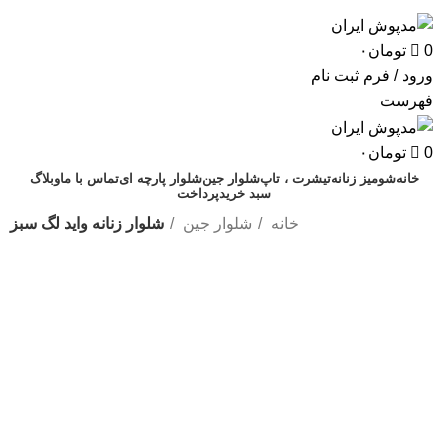
0
0
تومان
۰
ورود / فرم ثبت نام
فهرست
0
تومان
۰
خانه
شومیز زنانه
تیشرت ، تاپ
شلوار جین
شلوار پارچه ای
تماس با ما
وبلاگ
سبد خرید
پرداخت
خانه
شلوار جین
شلوار زنانه واید لگ سبز
-17%
برای بزرگنمایی کلیک کنید